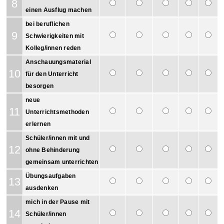
8
einen Ausflug machen
bei beruflichen
9
Schwierigkeiten mit
Kolleg/innen reden
Anschauungsmaterial
10
für den Unterricht
besorgen
neue
11
Unterrichtsmethoden
erlernen
Schüler/innen mit und
12
ohne Behinderung
gemeinsam unterrichten
Übungsaufgaben
13
ausdenken
mich in der Pause mit
14
Schüler/innen