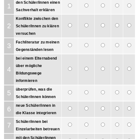
den Schüler/innen einen
1
Sachverhalt erklären
Konflikte zwischen den
2
Schüler/innen zu klären
versuchen
Fachliteratur zu meinen
3
Gegenständen lesen
bei einem Elternabend
über mögliche
4
Bildungswege
informieren
überprüfen, was die
5
Schüler/innen können
neue Schüler/innen in
6
die Klasse integrieren
Schüler/innen bei
7
Einzelarbeiten betreuen
mit den Schüler/innen