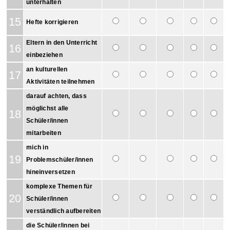
unterhalten
15
Hefte korrigieren
Eltern in den Unterricht
16
einbeziehen
an kulturellen
17
Aktivitäten teilnehmen
darauf achten, dass
möglichst alle
18
Schüler/innen
mitarbeiten
mich in
19
Problemschüler/innen
hineinversetzen
komplexe Themen für
20
Schüler/innen
verständlich aufbereiten
die Schüler/innen bei