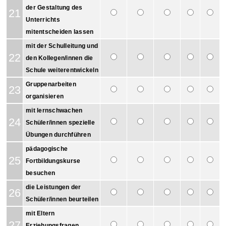
der Gestaltung des
21
Unterrichts
mitentscheiden lassen
mit der Schulleitung und
22
den Kollegen/innen die
Schule weiterentwickeln
Gruppenarbeiten
23
organisieren
mit lernschwachen
24
Schüler/innen spezielle
Übungen durchführen
pädagogische
25
Fortbildungskurse
besuchen
die Leistungen der
26
Schüler/innen beurteilen
mit Eltern
27
Erziehungsfragen